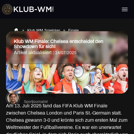
»
Klub WM Spielplan
»
Finale
Klub WM Finale: Chelsea entscheidet den
Showdown für sich!
Artikel aktualisiert :
14/07/2025
Christoph Prey
Sportjournalist
Am 13. Juli 2025 fand das FIFA Klub WM Finale
zwischen Chelsea London und Paris St.-Germain statt.
Chelsea gewann 3-0 und krönte sich zum ersten Mal zum
Weltmeister der Fußballvereine. Es war ein unerwartet